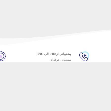
پشتیبانی از 8:00 الی 17:00
پشتیبانی حرفه ای
ن
راهنمای خرید از ماه خانوم
های متداول
نحوه ثبت سفارش
ندن کالا
رویه ارسال سفارش
شیوه‌های پرداخت