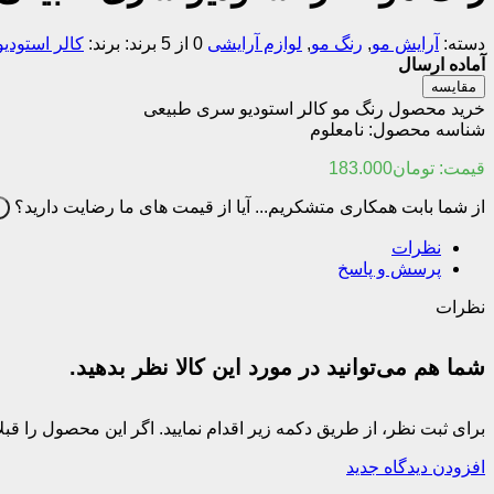
دسته:
آرایش مو
,
رنگ مو
,
لوازم آرایشی
0 از 5
برند:
کالر استودیو
آماده ارسال
مقایسه
خرید محصول رنگ مو کالر استودیو سری طبیعی
شناسه محصول:
نامعلوم
قیمت:
تومان
183.000
از شما بابت همکاری متشکریم...
آیا از قیمت های ما رضایت دارید؟
ب
نظرات
پرسش و پاسخ
نظرات
شما هم می‌توانید در مورد این کالا نظر بدهید.
برای ثبت نظر، از طریق دکمه زیر اقدام نمایید. اگر این محصول را ق
افزودن دیدگاه جدید