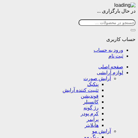
در حال بارگزاری ...
حساب کاربری
ورود به حساب
ثبت نام
صفحه اصلی
لوازم آرایشی
آرایش صورت
پنکیک
تثبیت کننده آرایش
فوندیشن
کانسیلر
رژ گونه
کرم پودر
پرایمر
هایلایتر
آرایش مو
رنگ مو