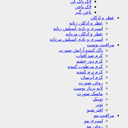
لاک پاک کن
لاک ناخن
ناخن گیر
عطر و ادکلن
عطر و ادکلن زنانه
اسپری و بادی اسپلش زنانه
عطر و ادکلن مردانه
اسپری و بادی اسپلش مردانه
مراقبت پوست
پاک کننده آرایش صورت
کرم ضد آفتاب
کرم دور چشم
کرم مرطوب کننده
کرم نرم کننده
کرم آبرسان
روغن صورت
لایه بردار پوست
ماسک صورت
تونیک
تونر
افتر شیو
مراقبت مو
اسپری مو
روغن مو