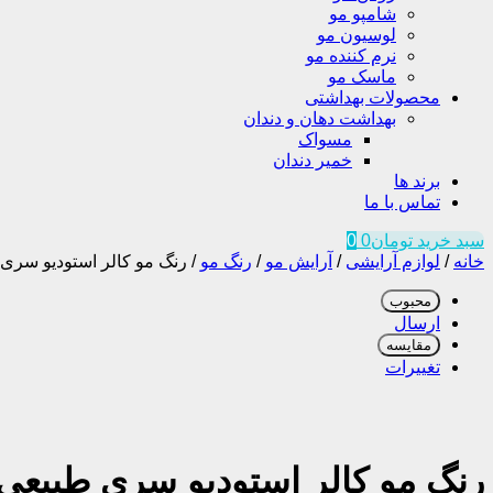
شامپو مو
لوسیون مو
نرم کننده مو
ماسک مو
محصولات بهداشتی
بهداشت دهان و دندان
مسواک
خمیر دندان
برند ها
تماس با ما
سبد خرید
تومان
0
0
خانه
/
لوازم آرایشی
/
آرایش مو
/
رنگ مو
/
رنگ مو کالر استودیو سری
محبوب
ارسال
مقایسه
تغییرات
رنگ مو کالر استودیو سری طبیعی