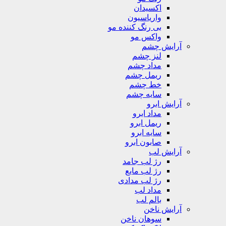
اکسیدان
واریاسیون
بی رنگ کننده مو
واکس مو
آرایش چشم
لنز چشم
مداد چشم
ریمل چشم
خط چشم
سایه چشم
آرایش ابرو
مداد ابرو
ریمل ابرو
سایه ابرو
صابون ابرو
آرایش لب
رژ لب جامد
رژ لب مایع
رژ لب مدادی
مداد لب
بالم لب
آرایش ناخن
سوهان ناخن