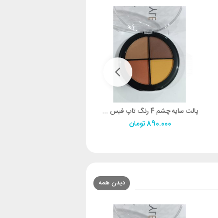
پالت سایه چشم 4 رنگ تاپ فیس شماره 07
890.000
تومان
890.000
تومان
دیدن همه