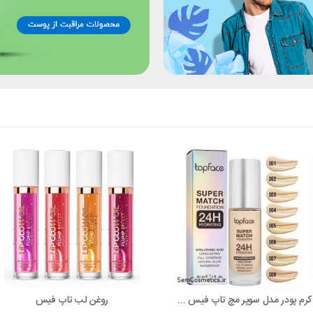
کرم پودر مدل سوپر مچ تاپ فیس super match
روغن لب تاپ فیس