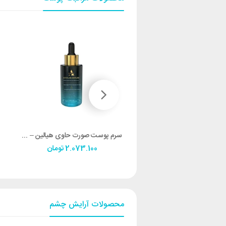
شوينده صورت حاوي هياتينول – اورلین
سرم پوست صورت حاوي هيالين – HYALIN SERUM اورلین
1.344.000
تومان
2.073.100
تومان
محصولات آرایش چشم