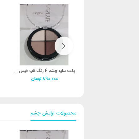
چشم چوبی ضدآب تاپ فیس
پالت سایه چشم 4 رنگ تاپ فیس شماره 12
540.000
تومان
890.000
تومان
محصولات آرایش چشم