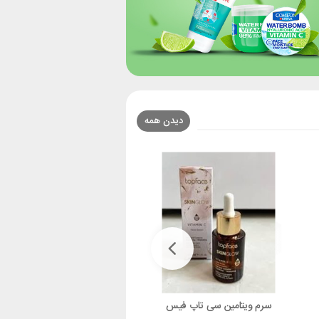
دیدن همه
سرم ویتامین سی تاپ فیس
کرم پودر مدل پرفکت کاور تا