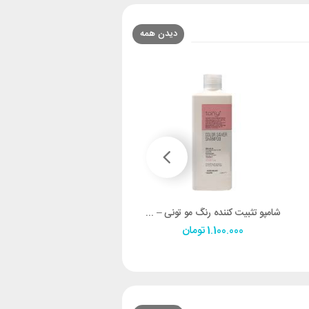
دیدن همه
شامپو تثبیت کننده رنگ مو تونی – کالر سیور
ژل مو تونی 750گرم
1.100.000
تومان
584.500
تومان