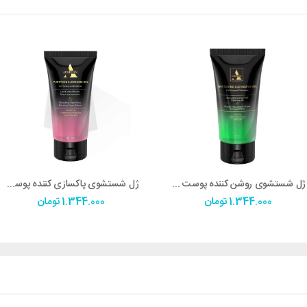
ژل شستشوي روشن کننده پوست – WHITENING CLEANSING GEL اورلین
ژل شستشوي پاکسازي کننده پوست اورلین
1.344.000
تومان
1.344.000
تومان