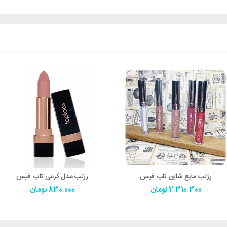
رژلب مایع شاین تاپ فیس
رژلب مدل کرمی تاپ فیس
2.310.300
تومان
830.000
تومان