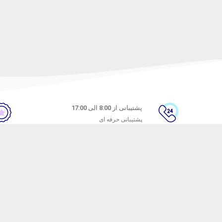
پشتیبانی از 8:00 الی 17:00
پشتیبانی حرفه ای
ن
راهنمای خرید از ماه خانوم
های متداول
نحوه ثبت سفارش
ندن کالا
رویه ارسال سفارش
شیوه‌های پرداخت