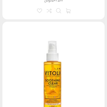
560.500
تومان