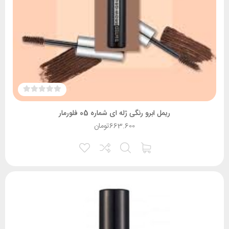
ریمل ابرو رنگی ژله ای شماره 05 فلورمار
663.600
تومان