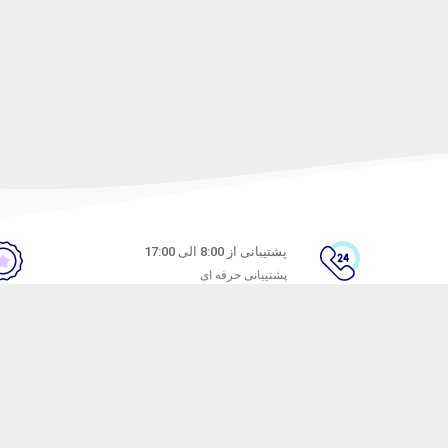
پشتیبانی از 8:00 الی 17:00
پشتیبانی حرفه ای
ن
راهنمای خرید از ماه خانوم
های متداول
نحوه ثبت سفارش
ندن کالا
رویه ارسال سفارش
شیوه‌های پرداخت