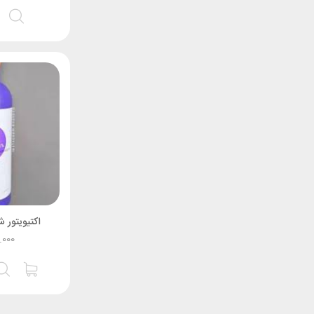
اکتيويتور 
.000