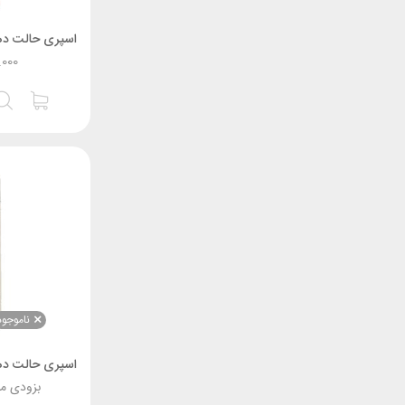
.000
ناموجود
بزودی م