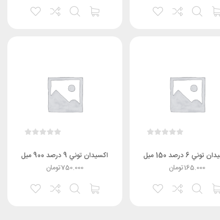
 توني 6 درصد 150 ميل
اکسيدان توني 9 درصد 900 ميل
165.000
تومان
750.000
تومان