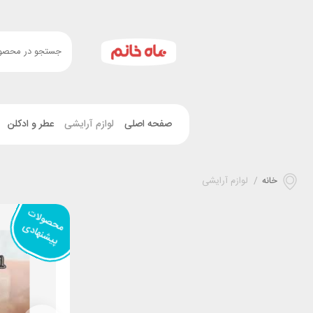
صفحه اصلی
لوازم آرایشی
عطر و ادکلن
خانه
/
لوازم آرایشی
ح
ص
ولا
ت
پ
ی
شن
ها
د
م
ی