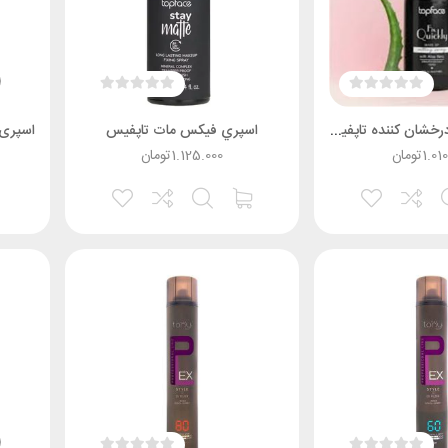
اسپري فيکس درخشان کننده تاپفيس
اسپري فيکس مات تاپفيس
1.01
تومان
1.125.000
تومان