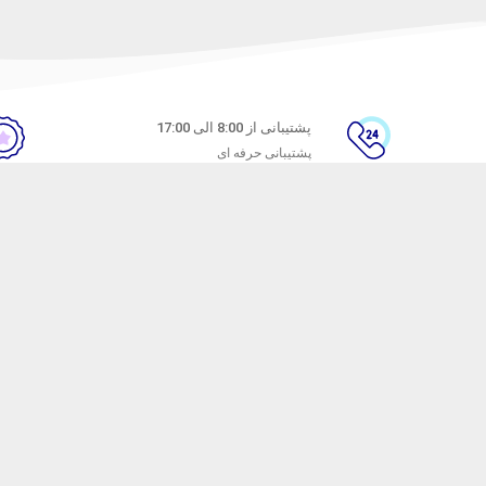
پشتیبانی از 8:00 الی 17:00
پشتیبانی حرفه ای
ن
راهنمای خرید از ماه خانوم
های متداول
نحوه ثبت سفارش
ندن کالا
رویه ارسال سفارش
شیوه‌های پرداخت
ترنتی ماه خانوم
با هدف ارائه محصولات آرایشی با کیفیت راه اندازی شده است. ماه خانوم سال ها ا