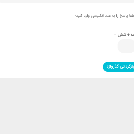
فا پاسخ را به عدد انگلیسی وارد کنید:
ه + شش =
بازگردانی گذرواژه