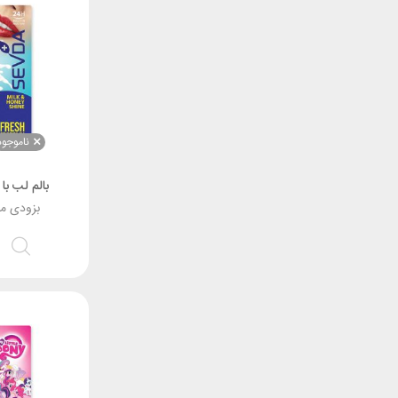
ناموجود
بالم لب با
بزودی م