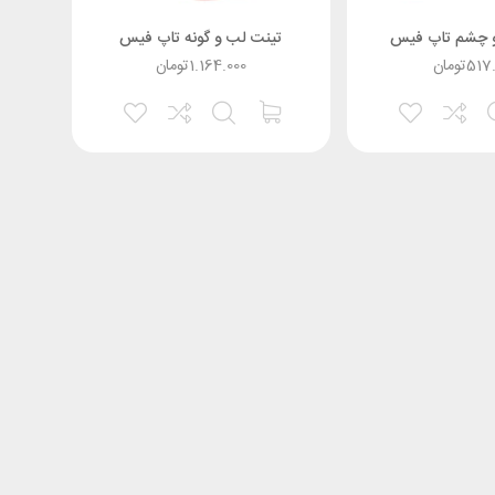
 و چشم تاپ فیس
تینت لب و گونه تاپ فیس
517
تومان
1.164.000
تومان