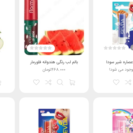
 عصاره شیر سودا
بالم لب رنگی هندوانه فلورمار
وجود می شود!
468.000
تومان