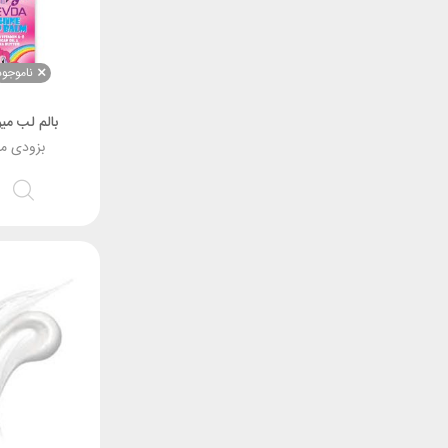
ناموجود
بالم لب می
بزودی م