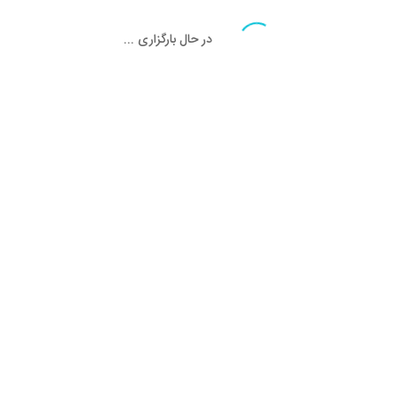
در حال بارگزاری ...
تحویل اکسپرس
در کمترین زمان
پشتیبانی از 8:00 الی 17:00
پشتیبانی حرفه ای