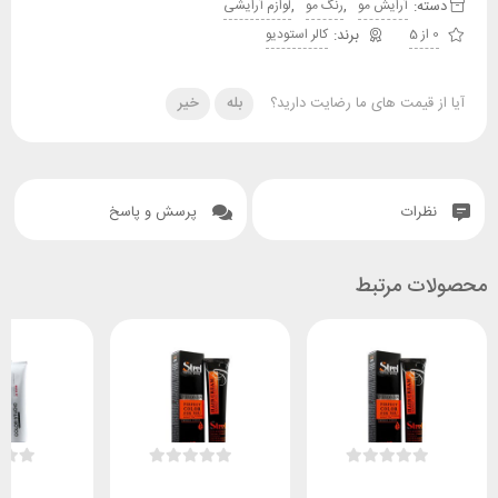
دسته:
,
,
آرایش مو
رنگ مو
لوازم آرایشی
0 از 5
کالر استودیو
آیا از قیمت های ما رضایت دارید؟
بله
خیر
نظرات
پرسش و پاسخ
محصولات مرتبط