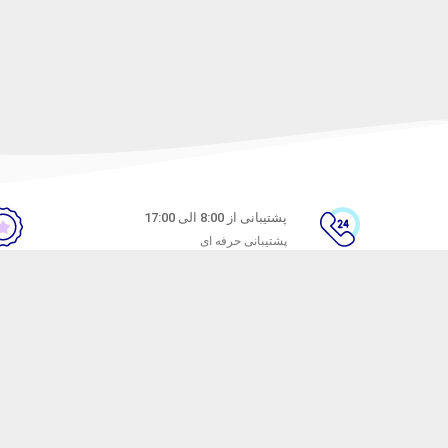
پشتیبانی از 8:00 الی 17:00
پشتیبانی حرفه ای
ن
راهنمای خرید از ماه خانوم
های متداول
نحوه ثبت سفارش
ندن کالا
رویه ارسال سفارش
شیوه‌های پرداخت