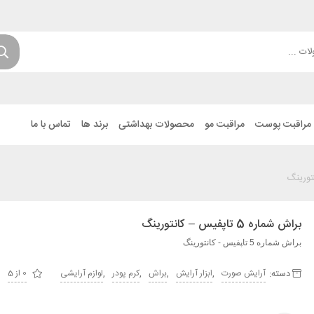
مراقبت پوست
مراقبت مو
محصولات بهداشتی
برند ها
تماس با ما
براش شماره 5 تاپفیس – کانتورينگ
براش شماره 5 تاپفیس - کانتورينگ
دسته:
,
,
,
,
آرایش صورت
ابزار آرایش
براش
کرم پودر
لوازم آرایشی
0 از 5