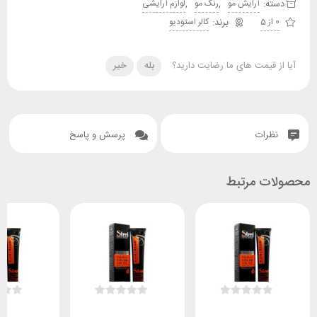
دسته:
,
,
آرایش مو
رنگ مو
لوازم آرایشی
0 از 5
کالر استودیو
آیا از قیمت های ما رضایت دارید؟
بله
خیر
نظرات
پرسش و پاسخ
محصولات مرتبط