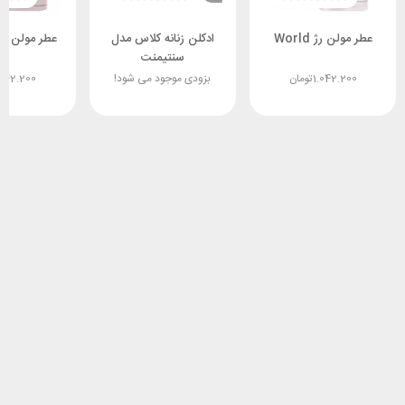
عطر مولن رژ World
ادکلن زنانه کلاس مدل
عطر مولن رژ PRING
سنتیمنت
1.042.200
تومان
بزودی موجود می شود!
.042.200