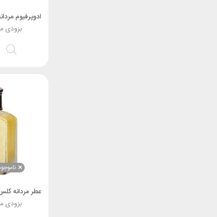
بزودی م
ناموجود
بزودی م