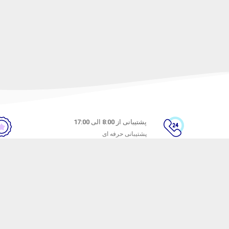
پشتیبانی از 8:00 الی 17:00
پشتیبانی حرفه ای
ن
راهنمای خرید از ماه خانوم
های متداول
نحوه ثبت سفارش
ندن کالا
رویه ارسال سفارش
شیوه‌های پرداخت