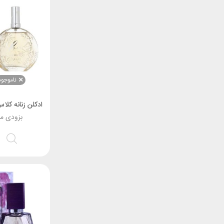
ناموجود
بزودی م