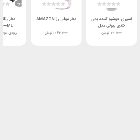
ناموجود
اسپری خوشبو کننده بدن
عطر مولن رژ AMAZON
کندی بیوتی مدل
 100ML
Tresor Midnight
120.500
تومان
1.042.200
تومان
بزودی موجو
Rose حجم 200میلی
لیتر