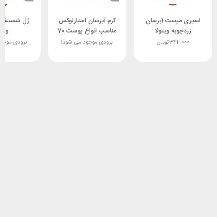
اسپری میست آبرسان
کرم آبرسان استارلوکس
ژل شستشوی
زردچوبه ویتولا
مناسب انواع پوست 70
ویتو
میلی لیتر spf15
344.000
تومان
بزودی موجود می شود!
بزودی موجو