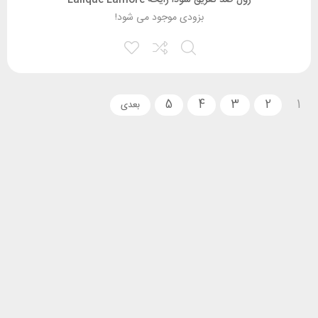
رول ضد تعریق سودا رایحه Lalique Lamore
بزودی موجود می شود!
5
4
3
2
1