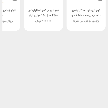
کرم آبرسان استارلوکس
کرم دور چشم استارلوکس
مناسب پوست خشک و
+45 سال 15 میلی لیتر
می
حساس 70 میلی لیتر
spf30
بزودی موجود می شود!
300.000
تومان
بزودی موجو
spf15