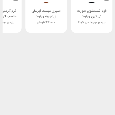
فوم شستشوی صورت
اسپری میست آبرسان
کرم آبرسان 
تی تری ویتولا
زردچوبه ویتولا
میلی لیتر pf15
بزودی موجود می شود!
344.000
تومان
بزودی موجو