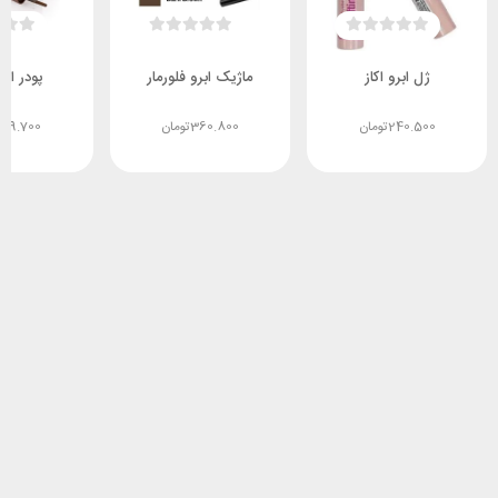
ژل ابرو اکاز
ماژیک ابرو فلورمار
پودر ابر
240.500
تومان
360.800
تومان
479.700