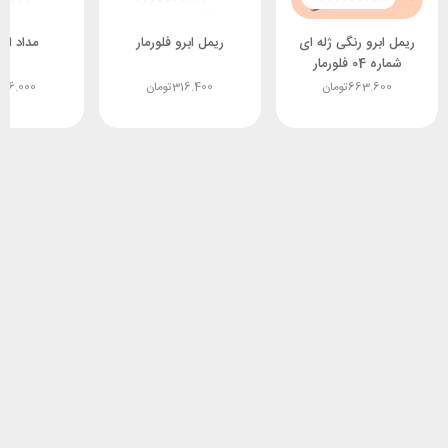
ریمل ابرو رنگی ژله ای
ریمل ابرو فلورمار
مداد ابر
شماره 04 فلورمار
663.600
تومان
316.400
تومان
316.000