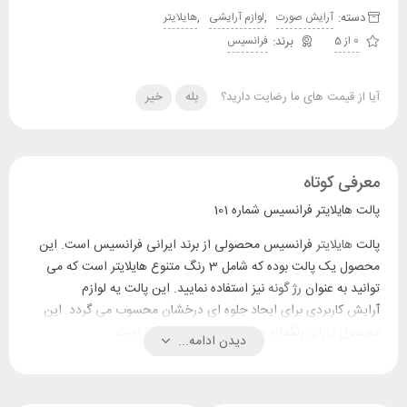
دسته:
,
,
آرایش صورت
لوازم آرایشی
هایلایتر
0 از 5
فرانسیس
آیا از قیمت های ما رضایت دارید؟
بله
خیر
معرفی کوتاه
پالت هايلايتر فرانسيس شماره 101
پالت
هایلایتر
فرانسیس محصولی از برند ایرانی فرانسیس است. این
محصول یک پالت بوده که شامل 3 رنگ متنوع هایلایتر است که می
توانید به عنوان
رژ گونه
نیز استفاده نمایید. این پالت یه لوازم
آرایش کاربردی برای ایجاد جلوه ای درخشان محسوب می گردد. این
محصول دارای رنگدانه های غلیظ با پوششی بالا است.
دیدن ادامه...