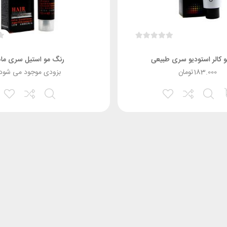
 کالر استودیو سری طبیعی
رنگ مو استیل سری ما
183.000
تومان
بزودی موجود می شود!