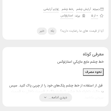
دسته:
,
,
آرایش چشم
خط چشم
لوازم آرایشی
0 از 5
استارلوکس
آیا از قیمت های ما رضایت دارید؟
بله
خیر
معرفی کوتاه
خط چشم مايع ماژيکي استارلوکس
نحوه مصرف
قبل از استفاده از خط چشم پلک‌های خود را از چربی پاک کنید. سپس
به حالت دلخواه خط چشم را پشت پلک از قسمت داخلی به قسمت
بیرونی بکشید.
دیدن ادامه...