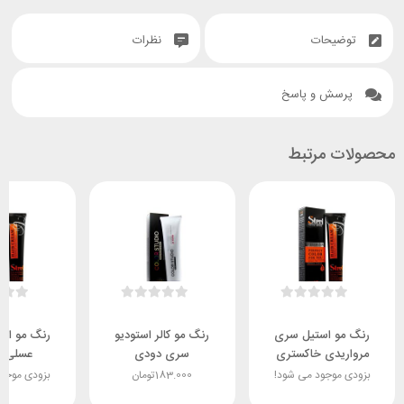
توضیحات
نظرات
پرسش و پاسخ
محصولات مرتبط
رنگ مو استیل سری
رنگ مو کالر استودیو
رنگ مو اس
مرواریدی خاکستری
سری دودی
عسلی ط
بزودی موجود می شود!
183.000
تومان
بزودی موجو