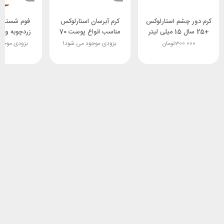
کرم دور چشم استارلوکس
کرم آبرسان استارلوکس
فوم شستش
+25 سال 15 میلی لیتر
مناسب انواع پوست 70
زردچوبه ويتولا la
spf30
میلی لیتر spf15
300.000
تومان
بزودی موجود می شود!
بزودی موجو