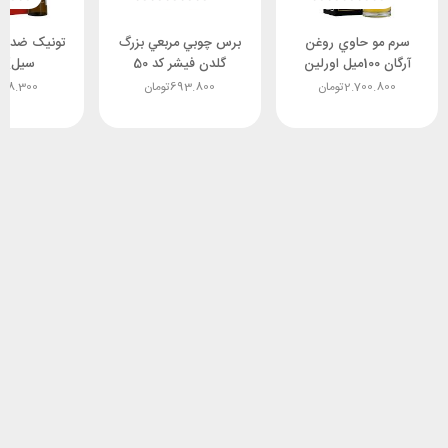
سرم مو حاوي روغن
برس چوبي مربعي بزرگ
تونيک ضدري
آرگان 100ميل اورلین
گلدن فیشر کد 50
سيل) س
2.700.800
تومان
693.800
تومان
98.300