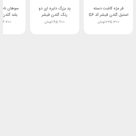
فر مژه کاشت دسته
پد بزرگ دایره ای دو
سوهان ناخن
استیل گلدن فیشر کد G6
رنگ گلدن فیشر
بلند گلدن ف
235.300
تومان
195.900
تومان
304.700