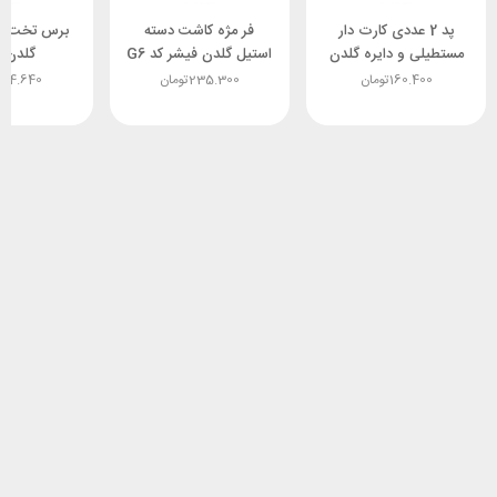
پد 2 عددی کارت دار
فر مژه کاشت دسته
برس تخت ب
مستطیلی و دایره گلدن
استیل گلدن فیشر کد G6
گلدن 
فیشر کد G7
160.400
تومان
235.300
تومان
224.640