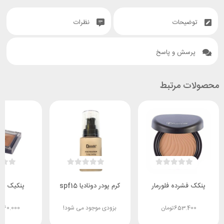
توضیحات
نظرات
پرسش و پاسخ
محصولات مرتبط
پنکک فشرده فلورمار
کرم پودر دونادیا spf15
پنکیک سا
653.400
تومان
بزودی موجود می شود!
.160.000