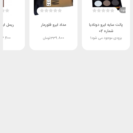
ناموجود
پالت سایه ابرو دونادیا
مداد ابرو فلورمار
ریمل ابرو 
شماره 02
بزودی موجود می شود!
339.800
تومان
316.400