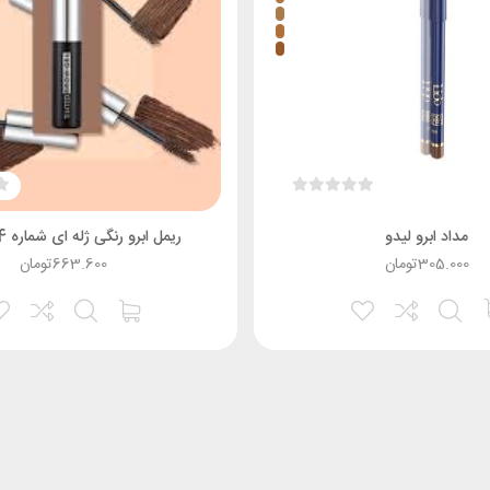
مداد ابرو لیدو
ریمل ابرو رنگی ژله ای شماره 04 فلورمار
305.000
تومان
663.600
تومان