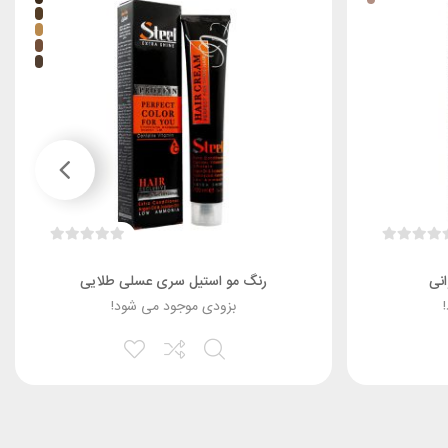
نی
رنگ مو استیل سری عسلی طلایی
بزودی موجود می شود!