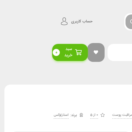
حساب کاربری
سبد
0
خرید
راقبت پوست
0 از 5
استارلوکس