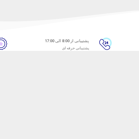
پشتیبانی از 8:00 الی 17:00
پشتیبانی حرفه ای
ن
راهنمای خرید از ماه خانوم
های متداول
نحوه ثبت سفارش
ندن کالا
رویه ارسال سفارش
شیوه‌های پرداخت
ترنتی ماه خانوم