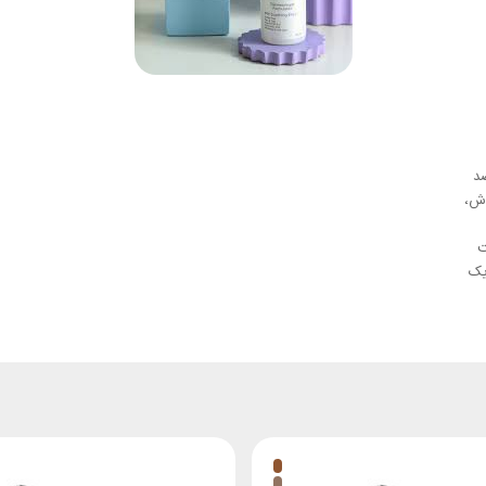
ضد
وش،
‌کننده pH پوست
یک