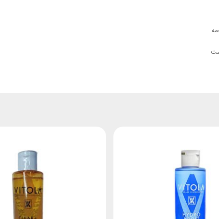
 برای همه
ست