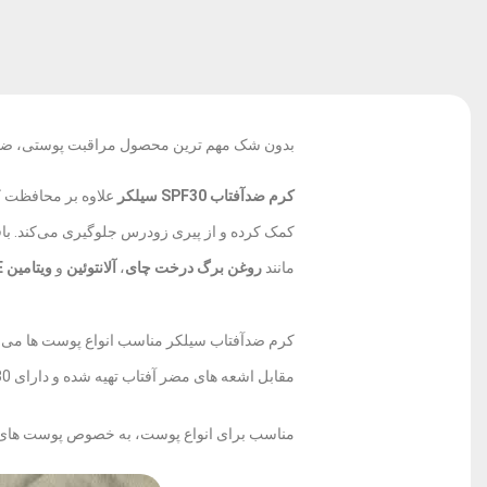
بدون شک مهم ترین محصول مراقبت پوستی، ضدآ
کرم ضدآفتاب SPF30 سیلکر
کمک کرده و از پیری زودرس جلوگیری می‌کند. باف
مانند
روغن برگ درخت چای
،
آلانتوئین
و
ویتامین E
کرم ضدآفتاب سیلکر مناسب انواع پوست ها می
مقابل اشعه های مضر آفتاب تهیه شده و دارای SPF+30 می باشد
مناسب برای انواع پوست، به خصوص پوست های 