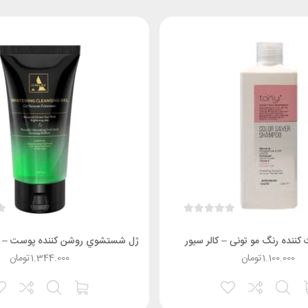
 کننده رنگ مو تونی – کالر سیور
1.100.000
تومان
1.344.000
تومان