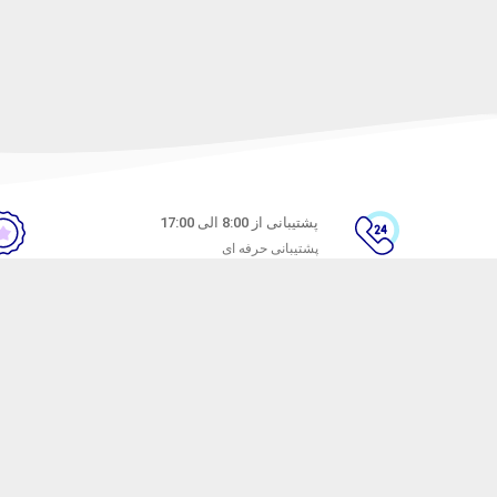
پشتیبانی از 8:00 الی 17:00
پشتیبانی حرفه ای
ن
راهنمای خرید از ماه خانوم
های متداول
نحوه ثبت سفارش
ندن کالا
رویه ارسال سفارش
شیوه‌های پرداخت