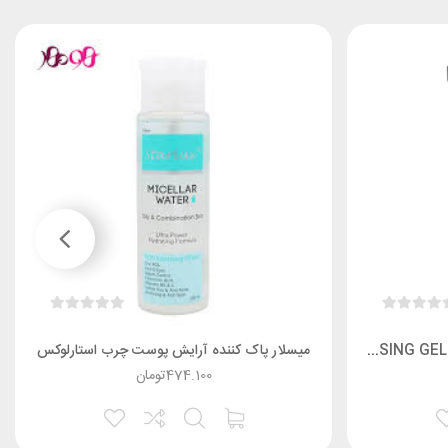
ژل شستشوي روشن کننده پوست – WHITENING CLEANSING GEL اورلین
میسلار پاک کننده آرایش پوست چرب استارلوکس
474.100
تومان