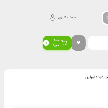
حساب کاربری
سبد
0
خرید
 ديده اورلین