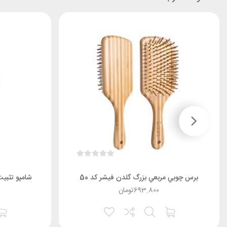
برس چوبي مربعي بزرگ گلدن فیشر کد 50
شامپو تثبیت
693.800
تومان