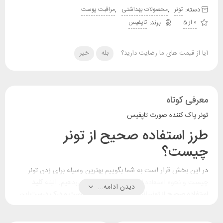
دسته:
,
,
تونر
محصولات بهداشتی
مراقبت پوست
0 از 5
تاپفیس
آیا از قیمت های ما رضایت دارید؟
بله
خیر
معرفی کوتاه
تونر پاک کننده صورت تاپفیس
طرز استفاده صحیح از تونر
چیست؟
در این بخش قرار است به شما بگوییم بهترین وسیله برای زدن تونر
چیست و
نحوه استفاده از تونر صورت
را شرح می‌دهیم. البته
کلید
دیدن ادامه...
استفاده صحیح از تونر، انتخاب تونر متناسب با پوست و درک درست این
نکته است که تونر برای چیست
. این موضوع به شما کمک می‌کند تا زمان
استفاده از تونر را هم درست انتخاب کنید.