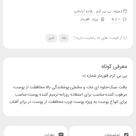
دسته:
,
بی بی کرم
لوازم آرایشی
0 از 5
فلورمار
آیا از قیمت های ما رضایت دارید؟
بله
خیر
معرفی کوتاه
بی بی کرم فلورمار شماره 01
بافت سبک-جلوه ای مات و مخملی-پوشانندگی بالا-محافظت از پوست-
مرطوب کننده-مناسب برای استفاده روزانه-ترمیم کننده پوست-مناسب
برای انواع پوست به ویژه پوست چرب-محافظت از پوست در برابر آفتاب
توضیحات
نظرات