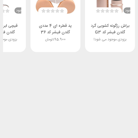
ناموجود
ناموجود
براش رژگونه کشویی گرد
پد قطره ای 4 عددی
قیچی ابرو 
گلدن فیشر کد G3
گلدن فیشر کد 36
گلدن فیشر 
بزودی موجود می شود!
195.900
تومان
بزودی موجو