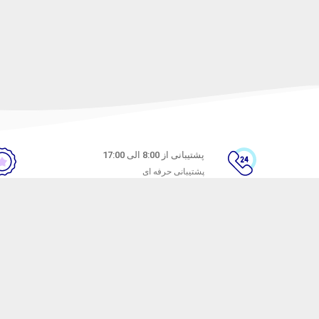
پشتیبانی از 8:00 الی 17:00
پشتیبانی حرفه ای
ن
راهنمای خرید از ماه خانوم
های متداول
نحوه ثبت سفارش
ندن کالا
رویه ارسال سفارش
شیوه‌های پرداخت