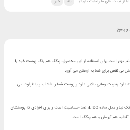
آیا از قیمت های ما رضایت دارید؟
بله
خیر
 پاسخ
اند. بهتر است برای استفاده از این محصول، پنکک هم رنگ پوست خود را
ایش بی نقص برای شما به ارمغان می آورد.
 پوست شما را از اشعه ی مضرر آفتاب در امان نگه می دارد. پنکک لیدو مدل ساده LIDO، به دلیل ترکیاتی که دارد رطوبت رسانی بالایی دارد و پوست شما را شاداب و با طراوت می
پنکک لیدو مدل ساده LIDO، در ترکیبات خود تعذیه کننده، آبرسان، محافظ پوست، کنترل چربی پوست و … دارد و از هر نظر از رقیبان خود پیشی گرفته است. پنکک لیدو مدل ساده LIDO، ضد حساسیت است و برای افرادی که پوستشان