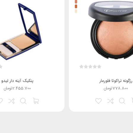
رژگونه تراکوتا فلورمار
پنکیک آینه دار لیدو
778.800
تومان
2.455.700
تومان