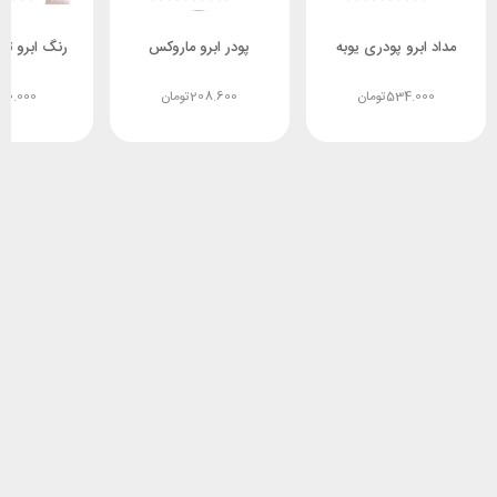
مداد ابرو پودری یوبه
پودر ابرو ماروکس
رنگ ابرو تونی 15
534.000
تومان
208.600
تومان
60.000