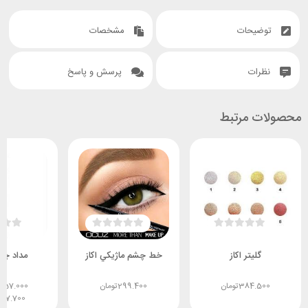
توضیحات
مشخصات
نظرات
پرسش و پاسخ
محصولات مرتبط
گلیتر اکاز
خط چشم ماژيکي اکاز
مداد چش
384.500
تومان
299.400
تومان
157.000
ت
427.700