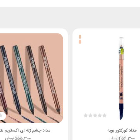
مداد کورکتور یوبه
مداد چشم ژله ای اکستریم تتو 
456.300
تومان
555.300
تومان