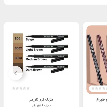
فلورمار
ماژیک ابرو فلورمار
360.800
تومان