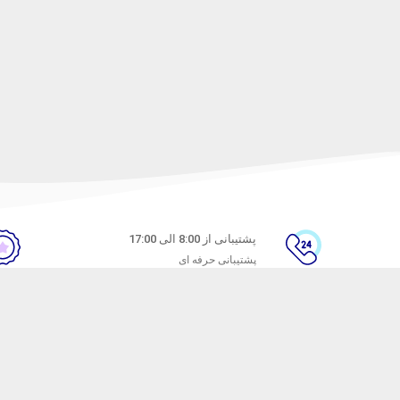
پشتیبانی از 8:00 الی 17:00
پشتیبانی حرفه ای
ن
راهنمای خرید از ماه خانوم
های متداول
نحوه ثبت سفارش
ندن کالا
رویه ارسال سفارش