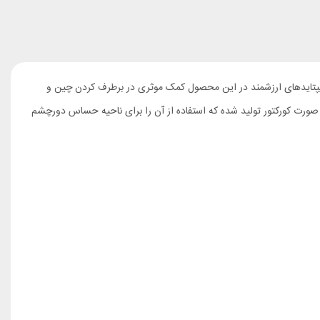
پپتایدهای ارزشمند در این محصول کمک موثری در برطرف کردن چین و
کنار چشم داشته و در عین حال برای کاهش کبودی و پف دورچشم نیز موثر است. کرم دورچشم رویتا اورلین با حجم 15 میل و به صورت کورکتور تولید شده که استفاده از آن را برای ناحیه حساس دورچشم