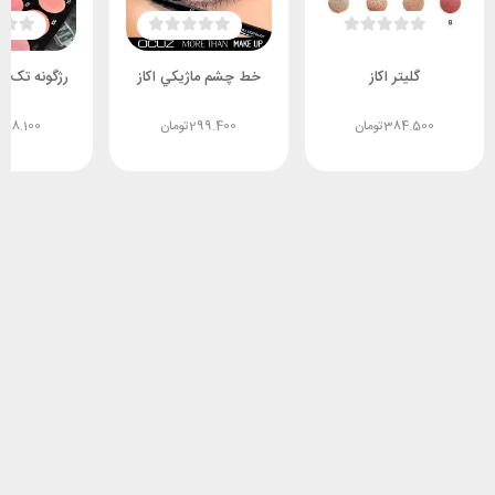
گلیتر اکاز
خط چشم ماژيکي اکاز
رژگونه تک ر
384.500
تومان
299.400
تومان
588.100