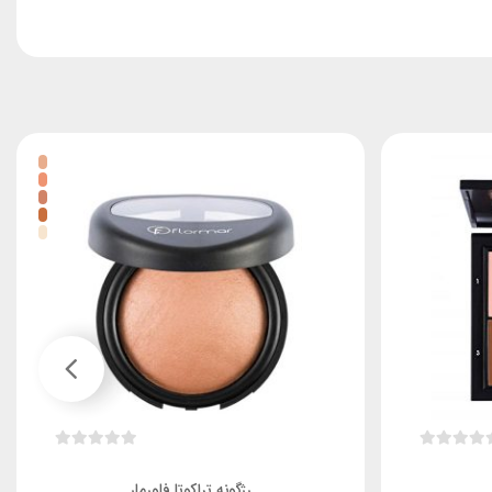
 اطراف چشم، جای زخم، اسکار و … را پوشش می
 از سیلیکون، پارابن، الکل و ترکیبات مضر
 خشکی و کم آبی پوست جلوگیری نماید. این
. همچنین این محصول دارای رنگبندی بسیار زیبا
ودن فرمولاسیون گیاهی برای پوست های حساس نیز قابل
نی محافظ پوست در برابر اثر استرس اکسیداتیو
رژگونه تراکوتا فلورمار