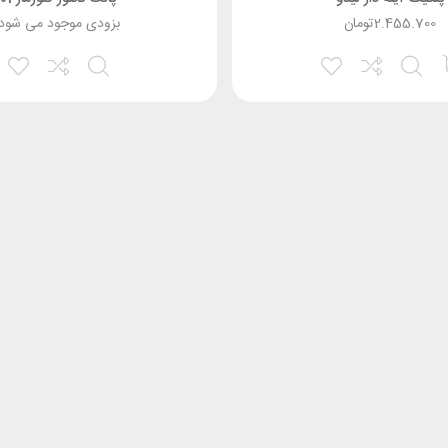
2.455.700
تومان
بزودی موجود می شود!