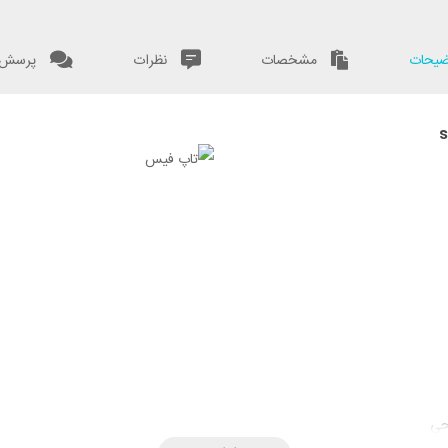
یحات
مشخصات
نظرات
پرسش و
حی