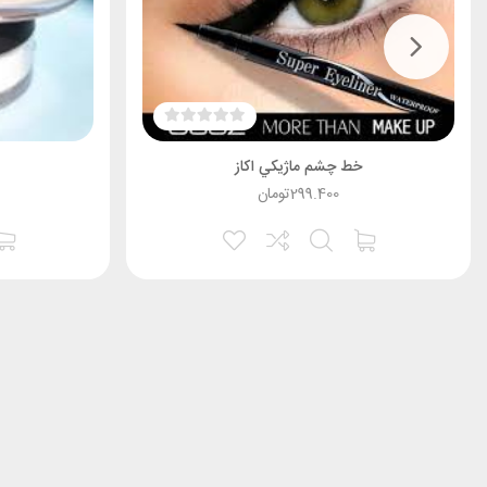
خط چشم ماژيکي اکاز
299.400
تومان