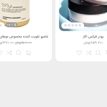
25.9
پودر فیکس اکاز
859.700
تومان
501.000
تومان
371.000
تو