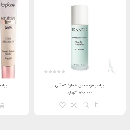
پرایمر فرانسیس شماره 02 آبی
پراي
1.526.000
تومان