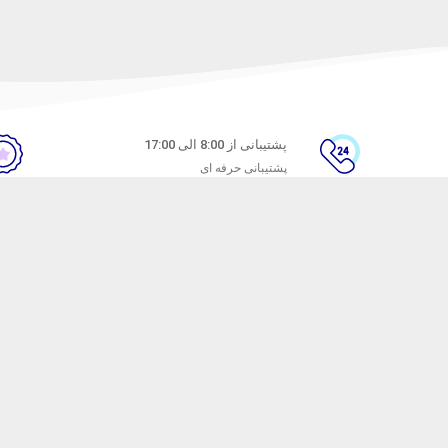
پشتیبانی از 8:00 الی 17:00
پشتیبانی حرفه ای
ن
راهنمای خرید از ماه خانوم
های متداول
نحوه ثبت سفارش
ندن کالا
رویه ارسال سفارش
شیوه‌های پرداخت
ترنتی ماه خانوم