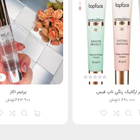
مر ارگانيک رنگي تاپ فیس
پرایمر اکاز
1.690.000
تومان
663.900
تومان