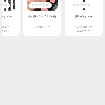
مداد چشم اکاز
رژگونه تک رنگ فلورمار
مداد چشم 
157.000
تومان
–
588.100
تومان
211.700
ت
427.700
تومان
56.500