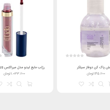
يش پاک کن دوفاز سیلکر
رژلب مایع لیدو مدل میراکلس Miraculous
145.200
تومان
1.033.200
تومان