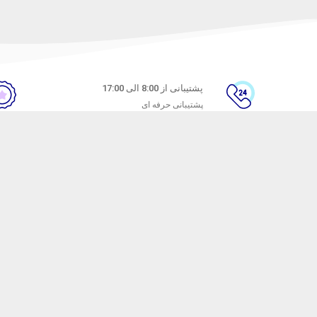
پشتیبانی از 8:00 الی 17:00
پشتیبانی حرفه ای
ن
راهنمای خرید از ماه خانوم
های متداول
نحوه ثبت سفارش
ندن کالا
رویه ارسال سفارش
شیوه‌های پرداخت
ترنتی ماه خانوم