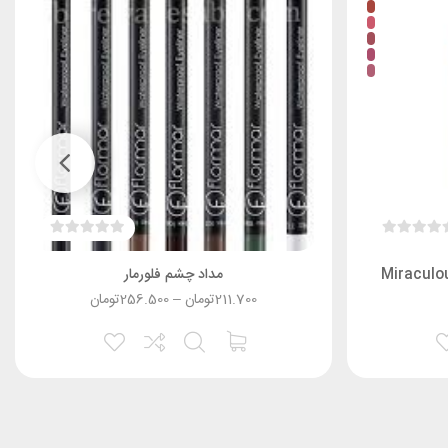
مداد چشم فلورمار
211.700
تومان
–
256.500
تومان