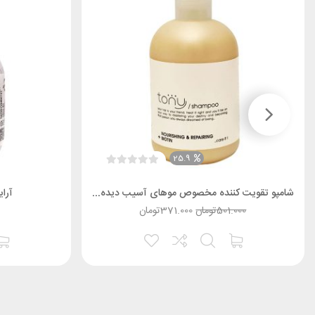
25.9
شامپو تقویت کننده مخصوص موهای آسیب دیده و خشک تونی
آرا
501.000
تومان
371.000
تومان