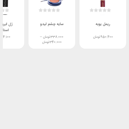
ریمل یوبه
سایه چشم لیدو
ژل ابرو 
استار
950.400
تومان
338.000
تومان
–
284.100
340.000
تومان